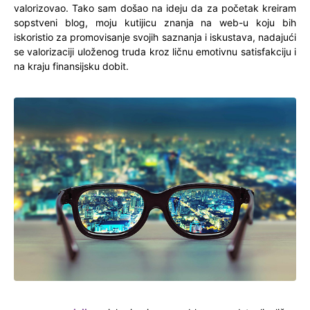
valorizovao. Tako sam došao na ideju da za početak kreiram
sopstveni blog, moju kutijicu znanja na web-u koju bih
iskoristio za promovisanje svojih saznanja i iskustava, nadajući
se valorizaciji uloženog truda kroz ličnu emotivnu satisfakciju i
na kraju finansijsku dobit.