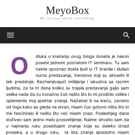
MeyoBox
Be curious about everything
O
dluka o kreiranju ovog bloga doneta je nakon
posete jednom poznatom IT seminaru. Tu sam
naime upoznao dosta ljudi iz IT branše i slušao
razna predavanja, trendove koji su aktuelni ili
tek predstoje. Razmenjivajući mišljenja i iskustva sa raznim
ljudima, za ta tri dana koliko su trajala predavanja gajio sam
velike nade da ću konačno čuti nešto što bi mi proširilo vidike i
oplemenilo moj spektar znanja. Nažalost ili na sreću, zavisno
od toga kako se gleda na stvari, nisam čuo gotovo ništa što bi
me fasciniralo ili nešto što već nisam znao. Poslednjeg dana
doživeo sam jedno malo prosvetljenje. Naime shvatio sam da
u najmanju ruku posedujem znanja koja su daleko iznad
proseka, a u drugu ruku, ta ista znanja apsolutno nisam