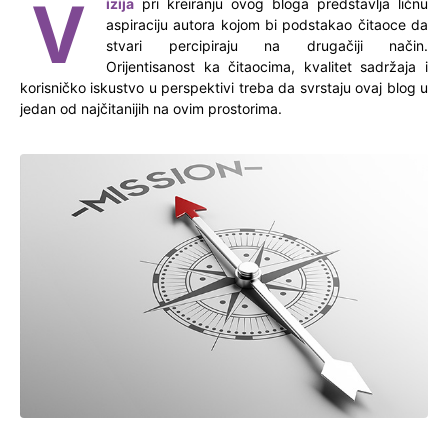
V
izija
pri kreiranju ovog bloga predstavlja ličnu
aspiraciju autora kojom bi podstakao čitaoce da
stvari percipiraju na drugačiji način.
Orijentisanost ka čitaocima, kvalitet sadržaja i
korisničko iskustvo u perspektivi treba da svrstaju ovaj blog u
jedan od najčitanijih na ovim prostorima.