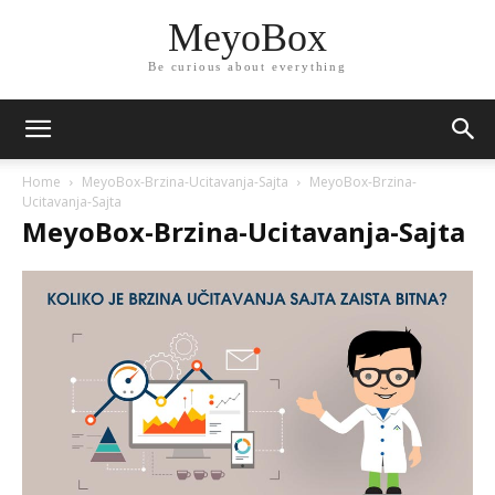
MeyoBox
Be curious about everything
Home
MeyoBox-Brzina-Ucitavanja-Sajta
MeyoBox-Brzina-
Ucitavanja-Sajta
MeyoBox-Brzina-Ucitavanja-Sajta